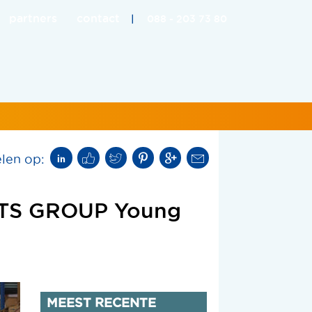
partners
contact
|
088 - 203 73 80
len op:
 CTS GROUP Young
MEEST RECENTE