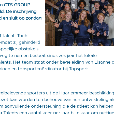
 van CTS GROUP
. De inschrijving
 en sluit op zondag
 talent. Toch
 omdat zij gehinderd
ppelijke obstakels.
eg te nemen bestaat sinds zes jaar het lokale
nts. Het team staat onder begeleiding van Lisanne 
oen en topsportcoördinator bij Topsport
 veelbelovende sporters uit de Haarlemmeer beschikkin
gezet kan worden ten behoeve van hun ontwikkeling al
am aanvullende ondersteuning die de atleet kan helpen
Talents een aantal keer per jaar bij elkaar om nuttig