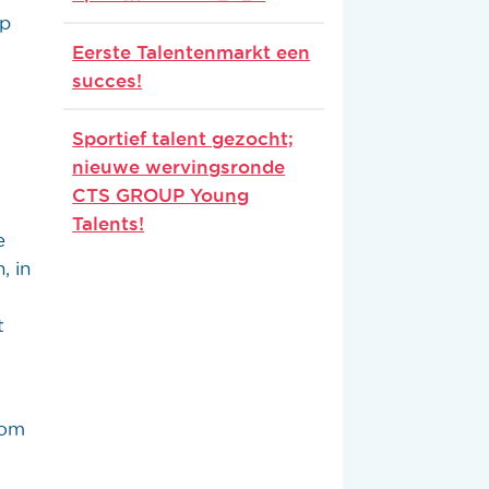
op
Eerste Talentenmarkt een
succes!
Sportief talent gezocht;
nieuwe wervingsronde
CTS GROUP Young
Talents!
e
, in
t
 om
e