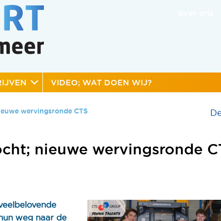
over ons
IJVEN
VIDEO; WAT DOEN WIJ?
 nieuwe wervingsronde CTS
De
zocht; nieuwe wervingsronde
 veelbelovende
 hun weg naar de