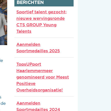
BERICHTEN
Sportief talent gezocht;
nieuwe wervingsronde
CTS GROUP Young
Talents
Aanmelden
Sportmedailles 2025
de
TopsUPport
Haarlemmermeer
genomineerd voor Meest
Positieve
Overheidsorganisatie!
g
s
Aanmelden
 de
Sportmedailles 2024
e