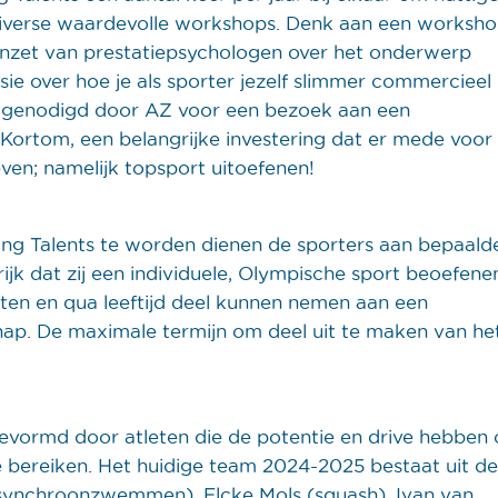
 diverse waardevolle workshops. Denk aan een worksh
e inzet van prestatiepsychologen over het onderwerp
essie over hoe je als sporter jezelf slimmer commercieel
itgenodigd door AZ voor een bezoek aan een
 Kortom, een belangrijke investering dat er mede voor
even; namelijk topsport uitoefenen!
 Talents te worden dienen de sporters aan bepaald
rijk dat zij een individuele, Olympische sport beoefenen
n en qua leeftijd deel kunnen nemen aan een
hap. De maximale termijn om deel uit te maken van he
vormd door atleten die de potentie en drive hebben
e bereiken. Het huidige team 2024-2025 bestaat uit d
(synchroonzwemmen), Elcke Mols (squash), Ivan van