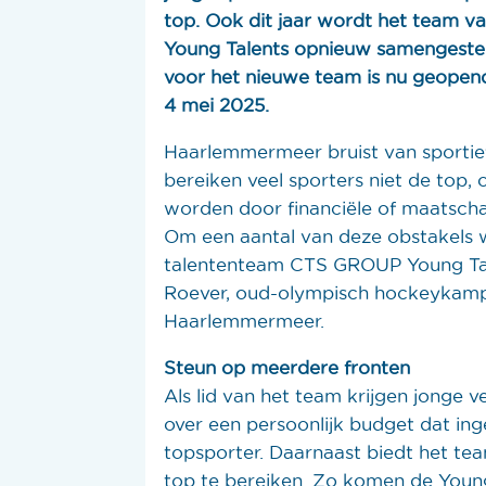
top. Ook dit jaar wordt het team
Young Talents opnieuw samengesteld
voor het nieuwe team is nu geopend
4 mei 2025.
Haarlemmermeer bruist van sportief
bereiken veel sporters niet de top,
worden door financiële of maatscha
Om een aantal van deze obstakels w
talententeam CTS GROUP Young Tale
Roever, oud-olympisch hockeykampi
Haarlemmermeer.
Steun op meerdere fronten
Als lid van het team krijgen jonge
over een persoonlijk budget dat in
topsporter. Daarnaast biedt het te
top te bereiken. Zo komen de Young 