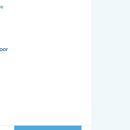
se
oor