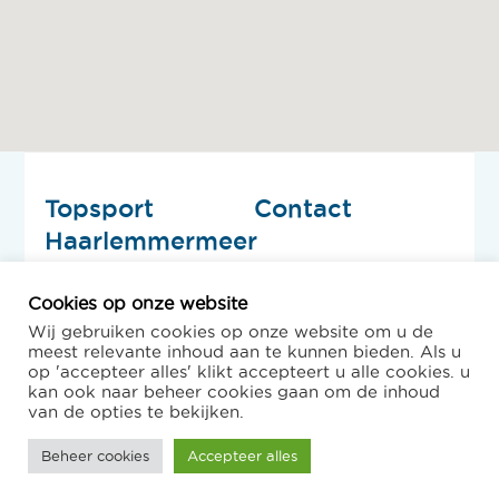
Topsport
Contact
Haarlemmermeer
088 - 203 73 80
lderoever@topsporthaarlemmer
Burgemeester Pabstlaan
Cookies op onze website
10-E1
Op deze
Wij gebruiken cookies op onze website om u de
2131 XE Hoofddorp
meest relevante inhoud aan te kunnen bieden. Als u
website
op 'accepteer alles' klikt accepteert u alle cookies. u
kan ook naar beheer cookies gaan om de inhoud
Privacy statement
van de opties te bekijken.
Copyright © 2026
Beheer cookies
Accepteer alles