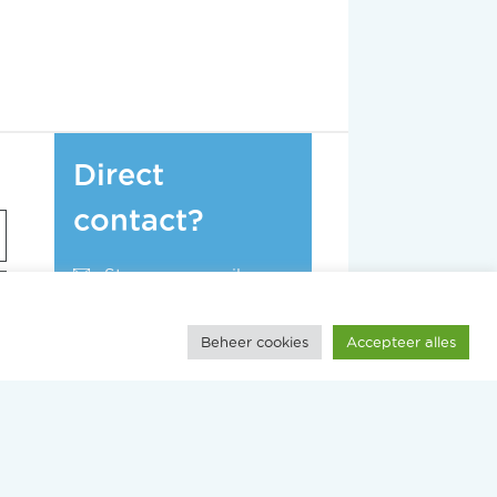
Direct
contact?
Stuur een e-mail
023 - 205 55 00
Beheer cookies
Accepteer alles