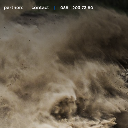
partners
contact
|
088 - 203 73 80