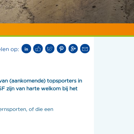
len op:
van (aankomende) topsporters in
F zijn van harte welkom bij het
ernsporten, of die een