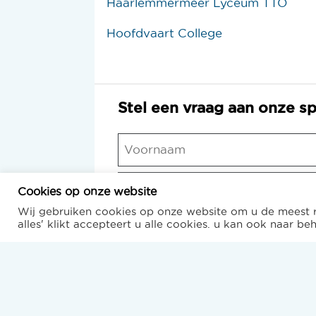
Haarlemmermeer Lyceum TTO
Hoofdvaart College
Stel een vraag aan onze sp
Naam
*
E-
Voornaam
mail
*
Cookies op onze website
Wij gebruiken cookies op onze website om u de meest r
Telefoonnummer
alles' klikt accepteert u alle cookies. u kan ook naar b
Opmerking
*